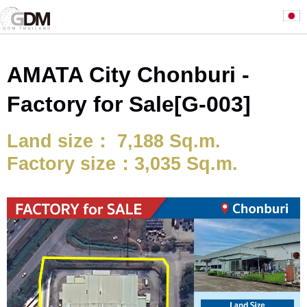
AMATA City Chonburi -
Factory for Sale[G-003]
Land size： 7,188 Sq.m.
Factory size：3,035 Sq.m.