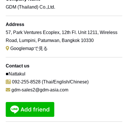
GDM (Thailand) Co.,Ltd.
Address
57, Park Ventures Ecoplex, 12th Fl. Unit 1211, Wireless
Road, Lumpini, Patumwan, Bangkok 10330
Googlemapで見る
Contact us
■Nattakul
092-255-8528
(Thai/English/Chinese)
gdm-sales2@gdm-asia.com